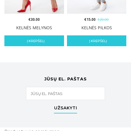
€
30.00
€
15.00
€
20.00
KELNĖS MELYNOS
KELNĖS PILKOS
Į KREPŠELĮ
Į KREPŠELĮ
JŪSŲ EL. PAŠTAS
UŽSAKYTI